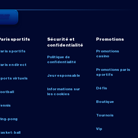
CHAT
Paris sportifs
Sécurité et
Promotions
confidentialité
paris sportifs
promotions
casino
politique de
confidentialité
paris en direct
promotions paris
sportifs
jeu responsable
sports virtuels
défis
informations sur
football
les cookies
boutique
tennis
tournois
ping-pong
vip
basket-ball