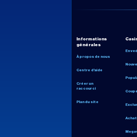
Informations
Casi
générales
en v
à propos de nous
nouv
centre d'aide
popu
créer un
raccourci
coup
plan du site
exclu
acha
meg