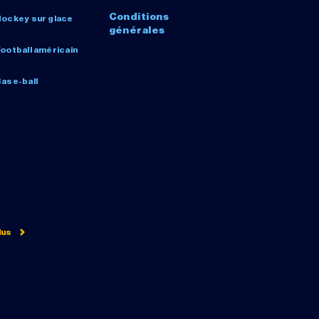
Conditions
hockey sur glace
générales
football américain
base-ball
lus