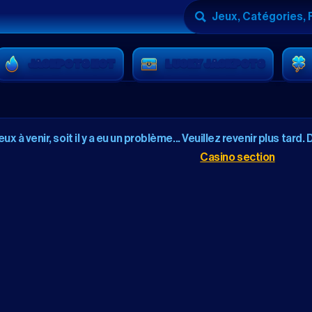
Jeux, Catégories, 
JACKPOTS HOT
LUCKY JACKPOTS
 jeux à venir, soit il y a eu un problème... Veuillez revenir plus tar
Casino section