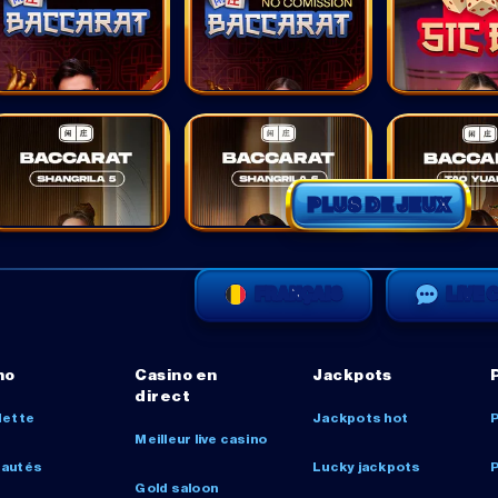
Shangrila Baccarat 5
Shangrila Baccarat 6
Tao Yuan Ba
PLUS DE JEUX
FRANÇAIS
LIVE 
no
Casino en
Jackpots
direct
edette
jackpots hot
meilleur live casino
eautés
lucky jackpots
gold saloon