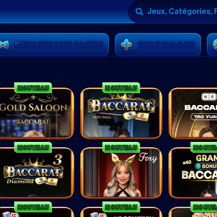
Jeux, Catégories, 
MEILLEUR LIVE CASINO
GOLD SALOON
NOUVEAU
NOUVEAU
Gold Saloon Baccarat
Sexy Hall Baccarat 1
Tao Yuan Ba
NOUVEAU
NOUVEAU
NOUVE
iamond Hall Baccarat 3
Foxy Baccarat 01
Grand Bonus 
NOUVEAU
NOUVEAU
NOUVE
Live Baccarat 1
Live Baccarat 1 NC
Sic B