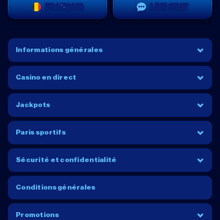
FRANÇAIS
LIVE CHAT
Informations générales
Casino en direct
Jackpots
Paris sportifs
Sécurité et confidentialité
Conditions générales
Promotions