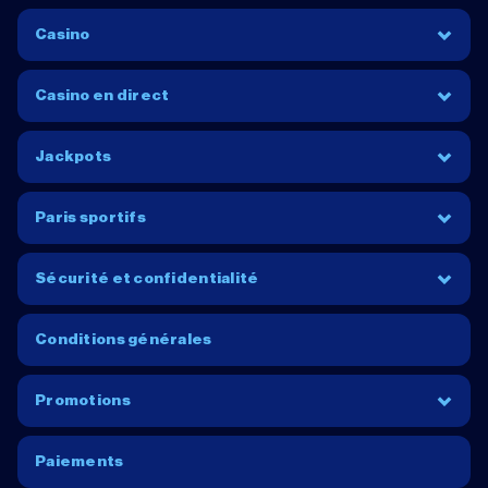
Casino
Casino en direct
Jackpots
Paris sportifs
Sécurité et confidentialité
Conditions générales
Promotions
Paiements