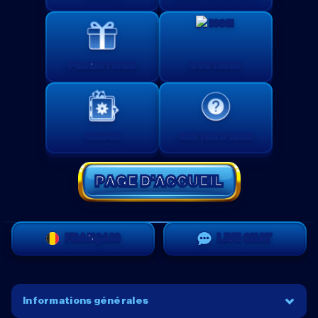
PROMOTIONS
BOUTIQUE
CAISSE
CENTRE D'AIDE
PAGE D'ACCUEIL
FRANÇAIS
LIVE CHAT
Informations générales