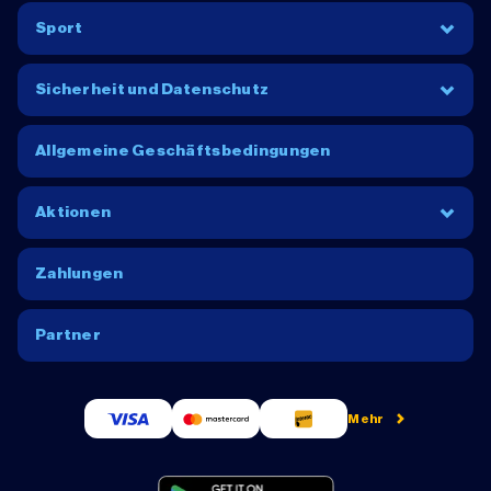
Sport
Sicherheit und Datenschutz
Allgemeine Geschäftsbedingungen
Aktionen
Zahlungen
Partner
Mehr