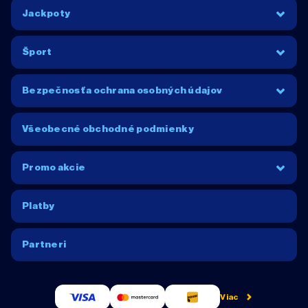
Jackpoty
Šport
Bezpečnosť a ochrana osobných údajov
Všeobecné obchodné podmienky
Promo akcie
Platby
Partneri
Viac