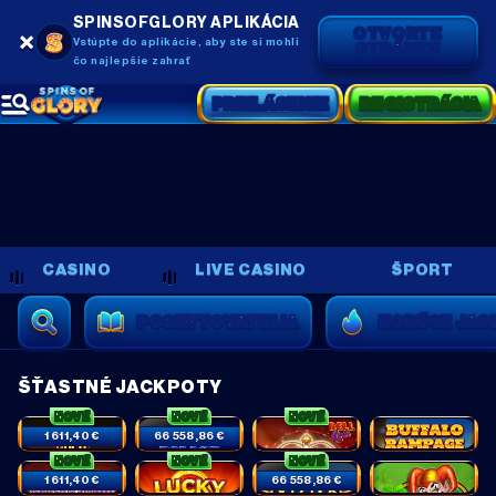
SPINSOFGLORY APLIKÁCIA
OTVORTE
Vstúpte do aplikácie, aby ste si mohli
STRÁNKU
čo najlepšie zahrať
PRIHLÁSENIE
REGISTRÁCIA
CASINO
LIVE CASINO
ŠPORT
POSKYTOVATELIA
HORÚCE JAC
ŠŤASTNÉ JACKPOTY
NOVÉ
NOVÉ
NOVÉ
Double Dragon Gold Hold&Win
Football Palace 1000
Shining Crown Bell Link
Buffalo Rampage - Hold & Hit
1 611,40 €
66 558,86 €
NOVÉ
NOVÉ
NOVÉ
Crack & Smash The Piggy Bank
Lucky Coin HOT
Vizier Of The North x1000
Clover Joker
1 611,40 €
66 558,86 €