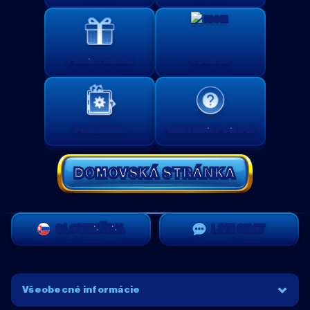
PROMO AKCIE
OBCHOD
POKLADŇA
CENTRUM POMOCI
DOMOVSKÁ STRÁNKA
SLOVENČINA
LIVE CHAT
Všeobecné informácie