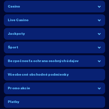
Casino
Live Casino
Jackpoty
Šport
Bezpečnosť a ochrana osobných údajov
Všeobecné obchodné podmienky
Promo akcie
Platby