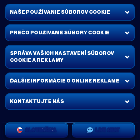
NAŠE POUŽÍVANIE SÚBOROV COOKIE
PREČO POUŽÍVAME SÚBORY COOKIE
SPRÁVA VAŠICH NASTAVENÍ SÚBOROV
COOKIE A REKLAMY
ĎALŠIE INFORMÁCIE O ONLINE REKLAME
KONTAKTUJTE NÁS
SLOVENČINA
LIVE CHAT