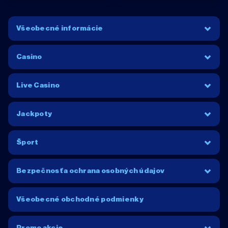
Všeobecné informácie
Casino
Live Casino
Jackpoty
Šport
Bezpečnosť a ochrana osobných údajov
Všeobecné obchodné podmienky
Promo akcie