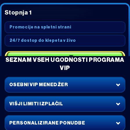
Stopnja 1
Stopnja 2
Stopnja 3
Stopnja 4
Stopnja 5
Promocije na spletni strani
Promocije na spletni strani
Personalizirane ponudbe
Personalizirane ponudbe
Personalizirane ponudbe
24/7 dostop do klepeta v živo
24/7 dostop do klepeta v živo
Višji limiti izplačil
Višji limiti izplačil
Višji limiti izplačil
Cashback
Cashback
Cashback
PRIDRUŽI SE
PRIDRUŽI SE
SEZNAM VSEH UGODNOSTI PROGRAMA
VIP
Osebni VIP menedžer
Osebni VIP menedžer
PRIDRUŽI SE
OSEBNI VIP MENEDŽER
PRIDRUŽI SE
PRIDRUŽI SE
VIŠJI LIMITI IZPLAČIL
PERSONALIZIRANE PONUDBE