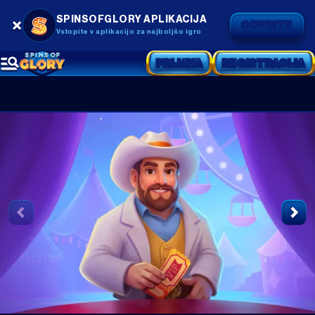
SPINSOFGLORY APLIKACIJA
ODPRITE
Vstopite v aplikacijo za najboljšo igro
PRIJAVA
REGISTRACIJA