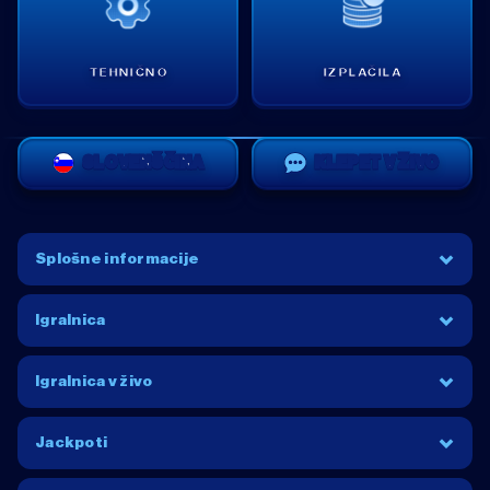
TEHNIČNO
IZPLAČILA
SLOVENŠČINA
KLEPET V ŽIVO
Splošne informacije
Igralnica
Igralnica v živo
Jackpoti