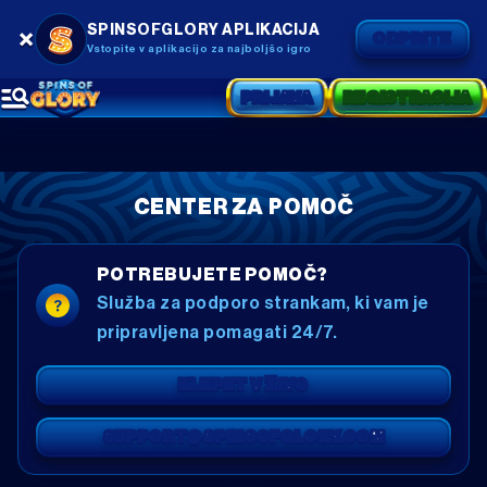
SPINSOFGLORY APLIKACIJA
ODPRITE
Vstopite v aplikacijo za najboljšo igro
PRIJAVA
REGISTRACIJA
CENTER ZA POMOČ
POTREBUJETE POMOČ?
Služba za podporo strankam, ki vam je
pripravljena pomagati 24/7.
KLEPET V ŽIVO
SUPPORT@SPINSOFGLORY.COM