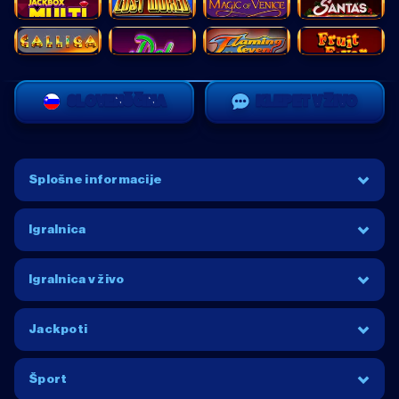
Jackbox Multi
Lost World
Magic of Venice
Santa's Pots and Pearls
Calliga
Del Fruit
Flaming Seven
Fruit Fever
SLOVENŠČINA
KLEPET V ŽIVO
Splošne informacije
Igralnica
Igralnica v živo
Jackpoti
Šport