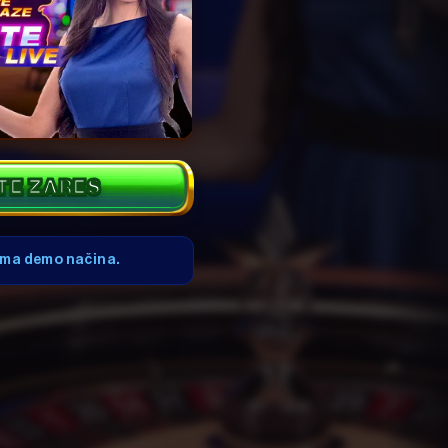
TE ZARES
nima demo načina.