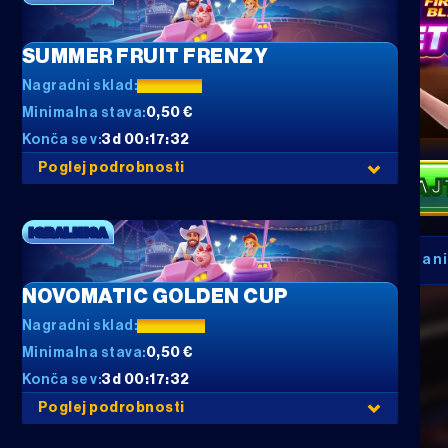
SUMMER FRUIT FRENZY
Nagradni sklad:
10.000 €
Minimalna stava:
0,50 €
Konča se v:
3d 00:17:32
Poglej podrobnosti
IGRAJ
IGRALNICA
Žal ta igra 
NOVOMATIC GOLDEN CUP
Nagradni sklad:
20.000 €
Minimalna stava:
0,50 €
Konča se v:
3d 00:17:32
Poglej podrobnosti