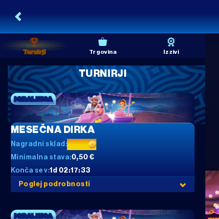
Turnirji
Trgovina
Izzivi
TURNIRJI
IGRALNICA
MESEČNA DIRKA
Nagradni sklad:
2500
Minimalna stava:
0,50 €
Konča se v:
1d 02:17:33
Poglej podrobnosti
IGRALNICA