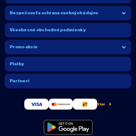
Bezpečnosť a ochrana osobných údajov
Všeobecné obchodné podmienky
Promo akcie
Platby
Partneri
Viac