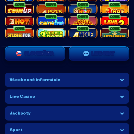
NOVÉ
NOVÉ
NOVÉ
NOVÉ
Coin UP: Hot Fire
4 Pots of Egypt
3 Super Hot Chillies
3 Hot Teapots
NOVÉ
NOVÉ
NOVÉ
3 Hot Chillies
Coin UP: Lightning
Coin Princess 1000
Lava Coins 2
NOVÉ
NOVÉ
NOVÉ
Rush for Gold
3 Clover Pots
4 Wolf Drums
Little Farm
SLOVENČINA
LIVE CHAT
Všeobecné informácie
Live Casino
Jackpoty
Šport