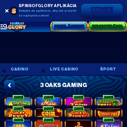
SPINSOFGLORY APLIKÁCIA
OTVORTE
Vstúpte do aplikácie, aby ste si mohli
STRÁNKU
čo najlepšie zahrať
PRIHLÁSENIE
REGISTRÁCIA
CASINO
LIVE CASINO
ŠPORT
3 OAKS GAMING
NOVÉ
NOVÉ
NOVÉ
NOVÉ
4 Fortune Clovers
More Magic Apple
3 Super Coin Volcanoes
Green Chilli 2
NOVÉ
NOVÉ
NOVÉ
Lucky Penny
Coin Volcano
Lucky Penny 2
Egypt Fire
NOVÉ
NOVÉ
NOVÉ
Lord of Thunder
Chili Coins
3 Coin Volcanoes
4 Fairy Flowers