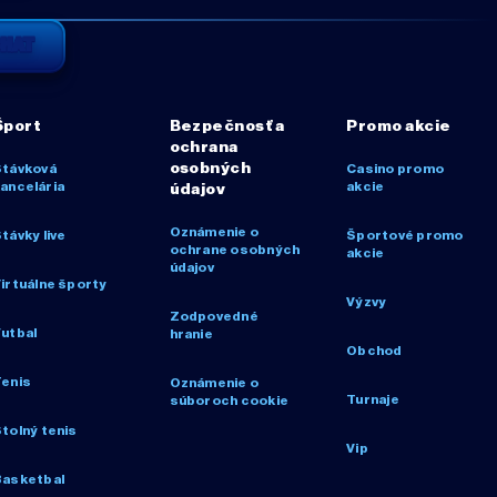
CHAT
Šport
Bezpečnosť a
Promo akcie
ochrana
osobných
vá
casino promo
ancelária
akcie
údajov
oznámenie o
stávky live
športové promo
ochrane osobných
akcie
údajov
virtuálne športy
výzvy
zodpovedné
futbal
hranie
obchod
tenis
oznámenie o
turnaje
súboroch cookie
stolný tenis
vip
basketbal