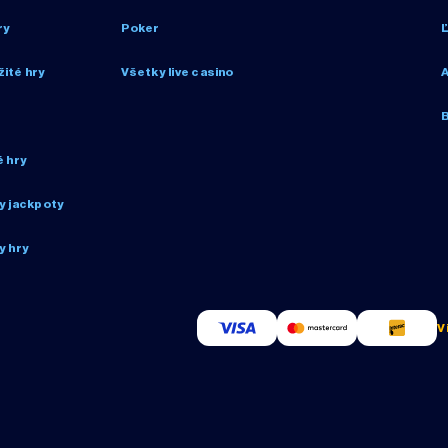
hry
poker
žité hry
všetky live casino
é hry
ky jackpoty
y hry
V