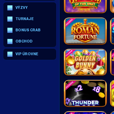
VÝZVY
TURNAJE
Roman Fortune
BONUS CRAB
OBCHOD
Golden Bunny
VIP ÚROVNE
Thunder Ball Max