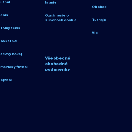
futbal
hranie
obchod
tenis
oznámenie o
turnaje
súboroch cookie
stolný tenis
vip
basketbal
ľadový hokej
Všeobecné
obchodné
americký futbal
podmienky
bejzbal