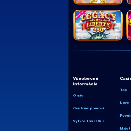
Legacy of Liberty
Všeobecné
Casi
informácie
top
o nás
nové
centrum pomoci
popu
vytvoriť skratku
majstrovstvá