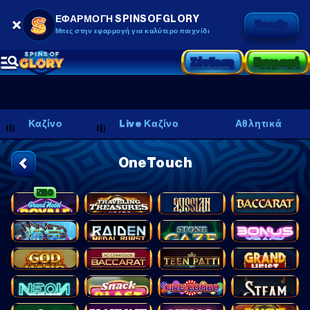
ΕΦΑΡΜΟΓΉ SPINSOFGLORY
Άνοιξε
Μπες στην εφαρμογή για καλύτερο παιχνίδι
Σύνδεση
Εγγραφή
Καζίνο
Live Καζίνο
Αθλητικά
OneTouch
NΈΟ
Grand Hotel Royale
Traveling Treasures Africa
Russian Poker
Baccarat
Sea Treasure
Raiden Medal Burst
Stone Gaze
Bonus Track
God Hand
Baccarat No Commission
Teen Patti
Grand Heist Feature Buy
Neon 2077
Snack Blast
Fire Combo
Steam Vault