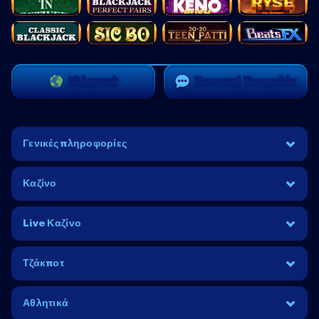
In Between Poker
Blackjack Classic Perfect Pairs
Keno Rush
Ryse of Rome
Blackjack Classic
Sic Bo
Teen Patti 20-20
Beats EX
Ελληνικά
Ζωντανή Συνομιλία
Γενικές πληροφορίες
Καζίνο
Live Καζίνο
Τζάκποτ
Αθλητικά