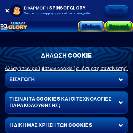
ΕΦΑΡΜΟΓΉ SPINSOFGLORY
Άνοιξε
Μπες στην εφαρμογή για καλύτερο παιχνίδι
Σύνδεση
Εγγραφή
ΔΉΛΩΣΗ COOKIE
Αλλαγή των ρυθμίσεων cookie ( απόσυρση συναίνεσης)
ΕΙΣΑΓΩΓΉ
ΤΙ ΕΊΝΑΙ ΤΑ COOKIES ΚΑΙ ΟΙ ΤΕΧΝΟΛΟΓΊΕΣ
ΠΑΡΑΚΟΛΟΎΘΗΣΗΣ;
Η ΔΙΚΉ ΜΑΣ ΧΡΉΣΗ ΤΩΝ COOKIES