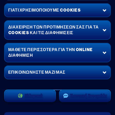
ΓΙΑΤΊ ΧΡΗΣΙΜΟΠΟΙΟΎΜΕ COOKIES
ΔΙΑΧΕΊΡΙΣΗ ΤΩΝ ΠΡΟΤΙΜΉΣΕΏΝ ΣΑΣ ΓΙΑ ΤΑ
COOKIES ΚΑΙ ΤΙΣ ΔΙΑΦΗΜΊΣΕΙΣ
ΜΆΘΕΤΕ ΠΕΡΙΣΣΌΤΕΡΑ ΓΙΑ ΤΗΝ ONLINE
ΔΙΑΦΉΜΙΣΗ
ΕΠΙΚΟΙΝΩΝΉΣΤΕ ΜΑΖΊ ΜΑΣ
Ελληνικά
Ζωντανή Συνομιλία