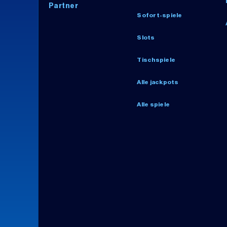
Partner
Verwende das Spins o
sofort-spiele
Outdoor-Sport
–
slots
Indoor-Sport
– W
Volleyball.
tischspiele
Motorsport
– Sta
Wassersport
– B
alle jackpots
Wettquoten wette
Kampfsport
– Sc
Fechten.
alle spiele
Digitaler Sport
–
wetten.
Spezialangebot
Filmpreise wetten
Spins of Glory Sport
SPINS OF GLORY
Haben wir dich schon 
die Vorteile des VIP
vorzeitige Auszahlun