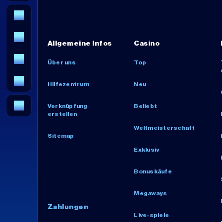
Erfolgschancen zu ve
sie benötigst.
Ein weiterer großer V
Allgemeine Infos
Casino
Casinos und des VIP-P
Branche. Wette auf w
über uns
top
top
Zurück zu unserem gr
Wettinformationen pl
hilfezentrum
neu
abzuschließen, von d
verknüpfung
beliebt
Wette auf große Sport
erstellen
unserer großzügigen 
weltmeisterschaft
Cashbacks, Freiwetten
sitemap
Spins of Glory Sport
exklusiv
SPINS OF GLOR
bonuskäufe
Wenn du online eine 
megaways
aber du möchtest auch
Zahlungen
Angebote nutzen, um d
live-spiele
platzierst.