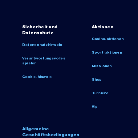
unser angesehenes Team, falls du
istrierst, automatisch Mitglied des
Sicherheit und
Aktionen
igen der besten Anbieter der
Datenschutz
casino-aktionen
datenschutzhinweis
tungen mit den neuesten Online-
ools, um die Art von Wetten
sport-aktionen
verantwortungsvolles
spielen
missionen
u kannst bei jedem Schritt eines
er zu verleihen. Fordere
cookie-hinweis
shop
turniere
vip
e Wette noch verstärkt spüren –
ig sein und unsere Boni und
Allgemeine
eblingsmannschaften und -spieler
Geschäftsbedingungen