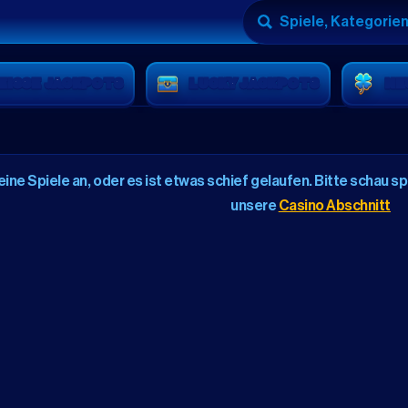
Spiele, Kategorien
EISSE JACKPOTS
LUCKY JACKPOTS
NE
ne Spiele an, oder es ist etwas schief gelaufen. Bitte schau sp
unsere
Casino Abschnitt