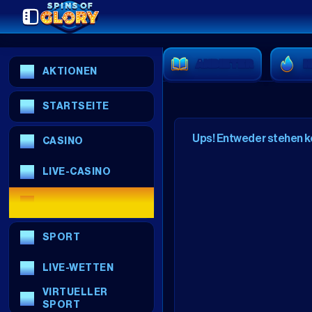
ANBIETER
H
AKTIONEN
STARTSEITE
Ups! Entweder stehen kei
CASINO
LIVE-CASINO
JACKPOT-SPIELE
SPORT
LIVE-WETTEN
VIRTUELLER
SPORT