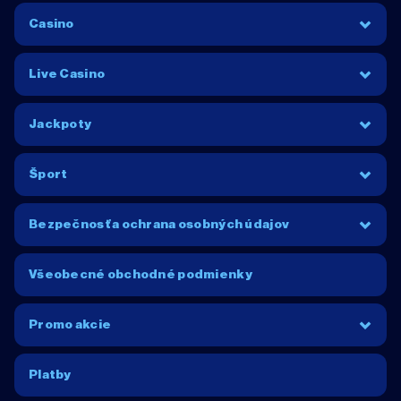
Casino
Live Casino
Jackpoty
Šport
Bezpečnosť a ochrana osobných údajov
Všeobecné obchodné podmienky
Promo akcie
Platby