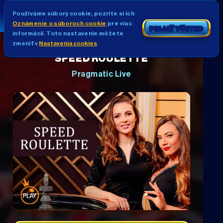
Používame súbory cookie, pozrite si ich
Oznámenie o súboroch cookie
pre viac
PRIJAŤ VŠETKO
informácií. Toto nastavenie môžete
zmeniť v
Nastavenia cookies
SPEED ROULETTE
Pragmatic Live