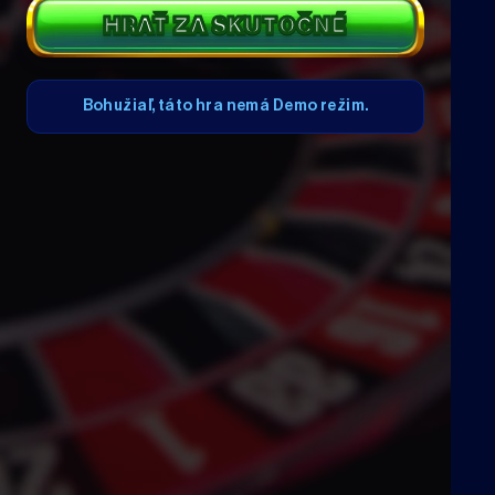
HRAŤ ZA SKUTOČNÉ
Bohužiaľ, táto hra nemá Demo režim.