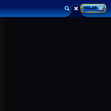
VKLAD