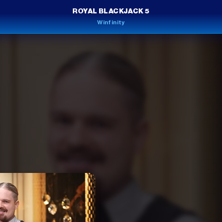
ROYAL BLACKJACK 5
Winfinity