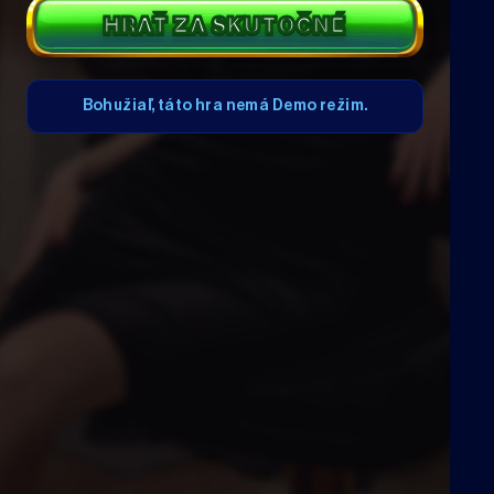
HRAŤ ZA SKUTOČNÉ
Bohužiaľ, táto hra nemá Demo režim.