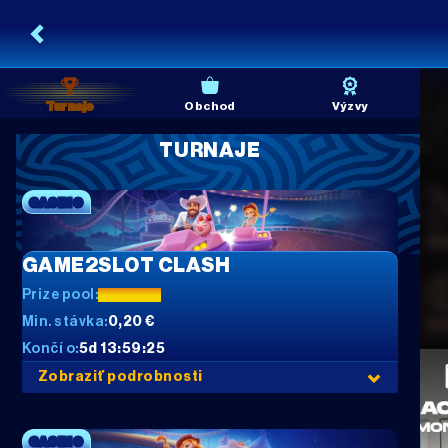
Turnaje
Obchod
Výzvy
TURNAJE
CASINO
GAME2SLOT CLASH
Prize pool:
10 000 €
Min. stávka:
0,20 €
Končí o:
5d 13:59:25
Zobraziť podrobnosti
CASINO