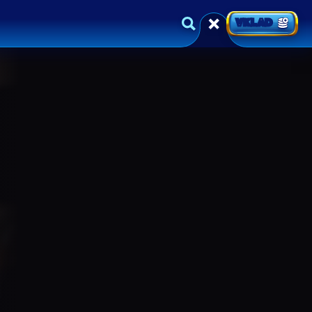
VKLAD