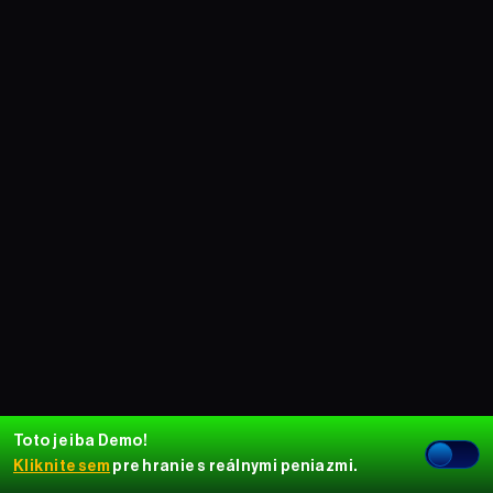
Toto je iba Demo!
Kliknite sem
pre hranie s reálnymi peniazmi.