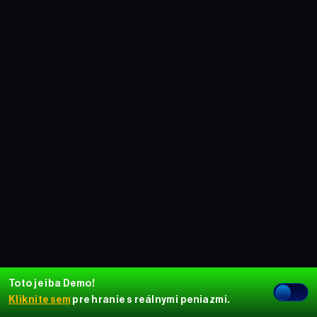
Toto je iba Demo!
Kliknite sem
pre hranie s reálnymi peniazmi.