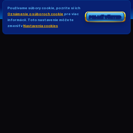
Používame súbory cookie, pozrite si ich
Oznámenie o súboroch cookie
pre viac
PRIJAŤ VŠETKO
informácií. Toto nastavenie môžete
zmeniť v
Nastavenia cookies