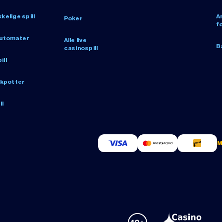
kkelige spill
amerikansk
poker
f
eautomater
alle live
casinospill
ill
ackpotter
ll
M