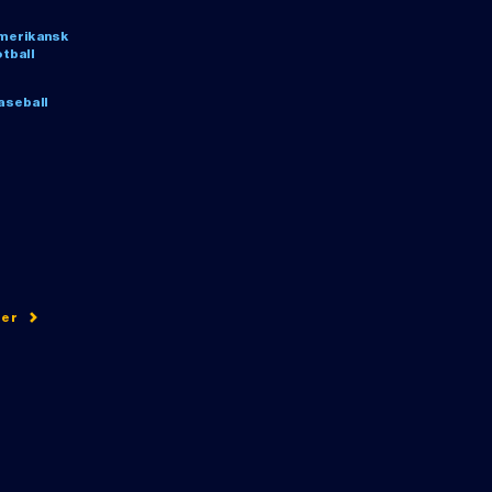
otball
baseball
er