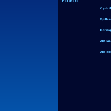
Partnere
øyebli
spill
bordsp
alle j
alle spi