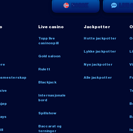
NORSK
LIVE 
o
Live casino
Jackpotter
O
topp live
hotte jackpotter
casinospill
lykke jackpotter
gold saloon
ære
nye jackpotter
rulett
nsmesterskap
alle jackpotter
blackjack
sive
internasjonale
bord
kjøp
spillshow
ways
baccarat og
ill
i
terninger