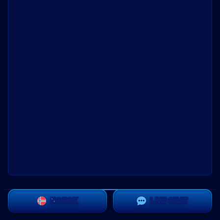
NORSK
LIVE CHAT