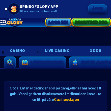
SPINSOFGLORY APP
ÅPEN
Gå inn i appen for best spill
LOGG INN
REGISTRER DEG
CASINO
LIVE CASINO
ODDS
LEVERANDØRER
HOTTE JACKP
Oops! Enten er det ingen spill på gang, eller så har noe gått
galt... Vennligst kom tilbake senere. I mellomtiden kan du ta
en titt på våre
Casino seksjon