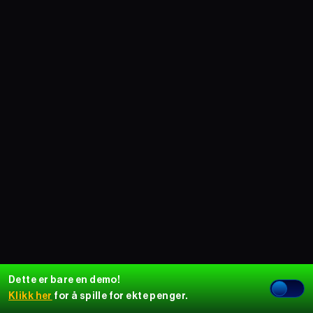
Dette er bare en demo!
Klikk her
for å spille for ekte penger.