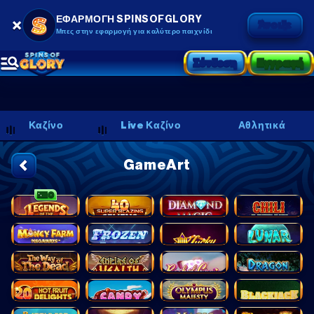
ΕΦΑΡΜΟΓΉ SPINSOFGLORY
Άνοιξε
Μπες στην εφαρμογή για καλύτερο παιχνίδι
Σύνδεση
Εγγραφή
Καζίνο
Live Καζίνο
Αθλητικά
GameArt
NΈΟ
Legends of the Wild Moon
40 Super Blazing Sevens
Diamond Magic
Chili Quest
Money Farm Megaways
Frozen Joker
100 Lucky Sevens
Lunar Rabbit
The Way of the Dead
Empire of Wealth
Book of Cupigs
Dragon Whisperer
Hot Fruit Delights
Candy Treats
Olympus Majesty
Blackjack