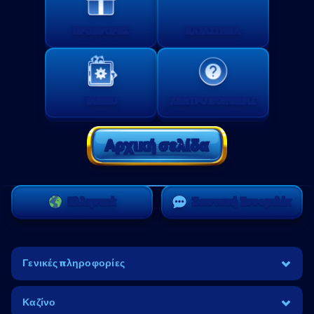
ΠΡΟΣΦΟΡΈΣ
ΚΑΤΆΣΤΗΜΑ
ΤΑΜΕΊΟ
ΚΈΝΤΡΟ ΒΟΉΘΕΙΑΣ
Αρχική σελίδα
Ελληνικά
Ζωντανή Συνομιλία
Γενικές πληροφορίες
Καζίνο