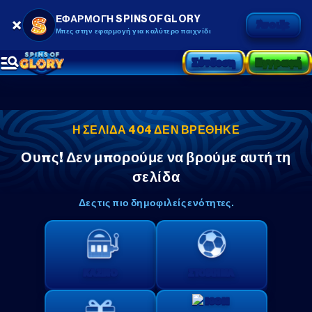
ΕΦΑΡΜΟΓΉ SPINSOFGLORY
Άνοιξε
Μπες στην εφαρμογή για καλύτερο παιχνίδι
Σύνδεση
Εγγραφή
Η ΣΕΛΊΔΑ 404 ΔΕΝ ΒΡΈΘΗΚΕ
Ουπς! Δεν μπορούμε να βρούμε αυτή τη
σελίδα
Δες τις πιο δημοφιλείς ενότητες.
ΚΑΖΊΝΟ
ΣΤΟΊΧΗΜΑ