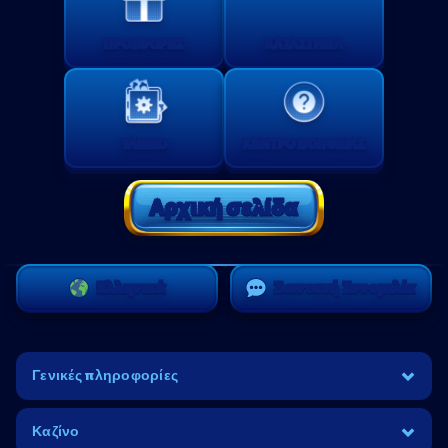
ΠΡΟΣΦΟΡΈΣ
ΚΑΤΆΣΤΗΜΑ
ΤΑΜΕΊΟ
ΚΈΝΤΡΟ ΒΟΉΘΕΙΑΣ
Αρχική σελίδα
Ελληνικά
Ζωντανή Συνομιλία
Γενικές πληροφορίες
Καζίνο