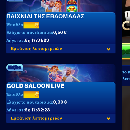
ΠΑΙΧΝΙΔΙ ΤΗΣ ΕΒΔΟΜΑΔΑΣ
Έπαθλο
1100
Ελάχιστο ποντάρισμα:
0,50 €
Λήγει σε:
6η 17:31:23
Εμφάνιση λεπτομερειών
Παίξε για πρ
Καζίνο
Δυστυχώς, αυτό το π
λει
GOLD SALOON LIVE
Έπαθλο
1100
Ελάχιστο ποντάρισμα:
0,30 €
Λήγει σε:
6η 17:32:23
Εμφάνιση λεπτομερειών