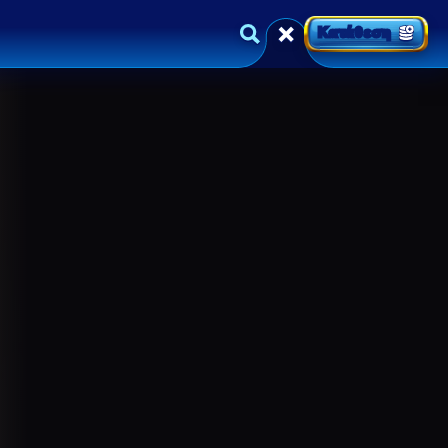
Κατάθεση