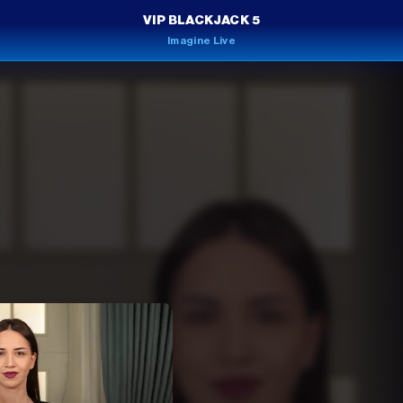
VIP BLACKJACK 5
Imagine Live