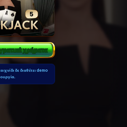
αγματικά χρήματα
αιχνίδι δε διαθέτει demo
τουργία.