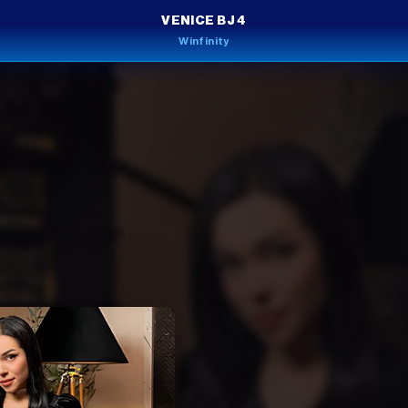
VENICE BJ 4
Winfinity