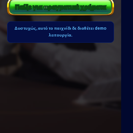
Παίξε για πραγματικά χρήματα
Δυστυχώς, αυτό το παιχνίδι δε διαθέτει demo
λειτουργία.