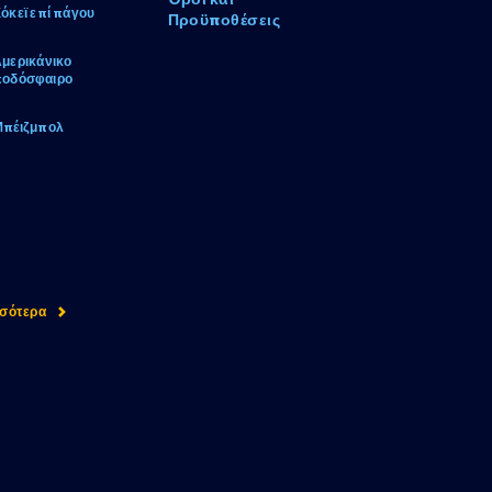
Όροι και
χόκεϊ επί πάγου
Προϋποθέσεις
ικο
ποδόσφαιρο
μπέιζμπολ
σότερα