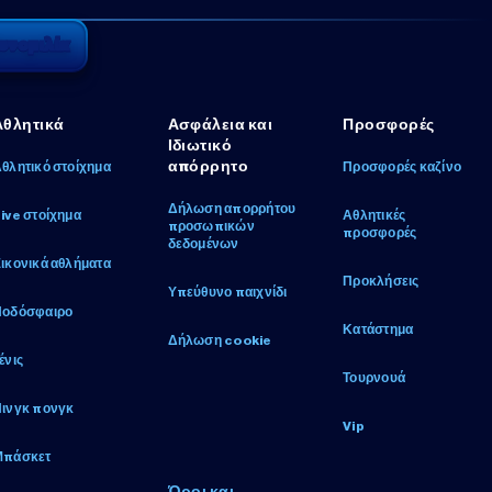
υνομιλία
Αθλητικά
Ασφάλεια και
Προσφορές
Ιδιωτικό
απόρρητο
αθλητικό στοίχημα
προσφορές καζίνο
δήλωση απορρήτου
live στοίχημα
αθλητικές
προσωπικών
προσφορές
δεδομένων
εικονικά αθλήματα
προκλήσεις
υπεύθυνο παιχνίδι
ποδόσφαιρο
κατάστημα
δήλωση cookie
τένις
τουρνουά
πινγκ πονγκ
vip
μπάσκετ