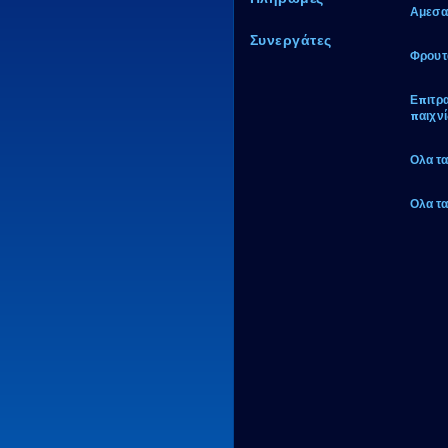
άμεσα
Συνεργάτες
φρου
επιτραπέζια
παιχνί
όλα τ
όλα τ