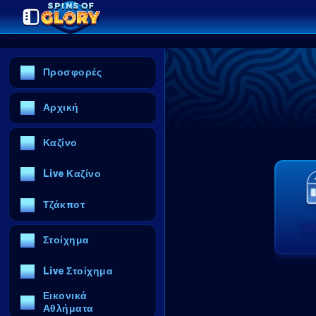
Προσφορές
Αρχική
Καζίνο
Live Καζίνο
Τζάκποτ
ΚΑ
Στοίχημα
Live Στοίχημα
Εικονικά
Αθλήματα