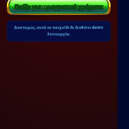
Παίξε για πραγματικά χρήματα
Δυστυχώς, αυτό το παιχνίδι δε διαθέτει demo
λειτουργία.