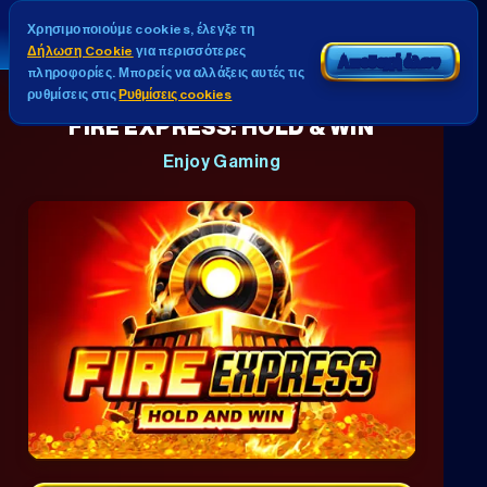
Χρησιμοποιούμε cookies, έλεγξε τη
Δήλωση Cookie
για περισσότερες
Αποδοχή όλων
πληροφορίες. Μπορείς να αλλάξεις αυτές τις
ρυθμίσεις στις
Ρυθμίσεις cookies
FIRE EXPRESS: HOLD & WIN
Enjoy Gaming