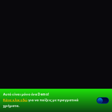
Αυτό είναι μόνο ένα Demo!
Κάνε κλικ εδώ
για να παίξεις με πραγματικά
χρήματα.