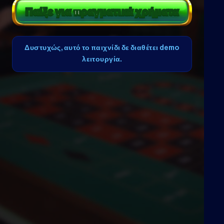
Παίξε για πραγματικά χρήματα
Δυστυχώς, αυτό το παιχνίδι δε διαθέτει demo
λειτουργία.