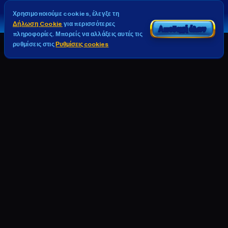
Χρησιμοποιούμε cookies, έλεγξε τη
Δήλωση Cookie
για περισσότερες
Αποδοχή όλων
πληροφορίες. Μπορείς να αλλάξεις αυτές τις
ρυθμίσεις στις
Ρυθμίσεις cookies