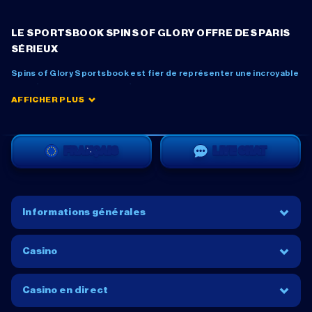
LE SPORTSBOOK SPINS OF GLORY OFFRE DES PARIS
SÉRIEUX
Spins of Glory Sportsbook est fier de représenter une incroyable
plateforme de paris sportifs en ligne pour tous les visiteurs !
AFFICHER PLUS
Entrez pour une expérience de pari en ligne unique et très
agréable. En parcourant notre liste exhaustive de cotes et de
promotions, vous découvrirez rapidement que c'est l'endroit idéal
FRANÇAIS
LIVE CHAT
pour vos paris simples et complexes.
Nous avons toutes les offres promotionnelles et les bonus pour
vous aider à élever vos paris à un niveau supérieur tout en
améliorant vos chances de succès. Vous avez également accès au
Informations générales
soutien et à l'encouragement de notre équipe respectée, si vous
en avez besoin.
Casino
Un autre avantage considérable est que si vous vous inscrivez sur
le Sportsbook Spins of Glory, vous deviendrez automatiquement
membre du casino et du programme VIP. Notre casino est
Casino en direct
entièrement équipé de jeux provenant des meilleurs fournisseurs
de l'industrie. Pariez sur des jeux de casino du monde entier, à la