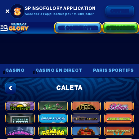
SPINSOFGLORY APPLICATION
OUVRIR
Accéder à l'application pour mieux jouer
SE CONNECTER
S'INSCRIRE
CASINO
CASINO EN DIRECT
PARIS SPORTIFS
CALETA
Fright Night
Magic Forest
Feel The Music
Betina Bingo
Atomico Lotto
Frozen Fluffies
Lucky Express
Cruise of Fortune
Hallowinner
Bingo banana
Bingo Pirata
Hidden Kingdom