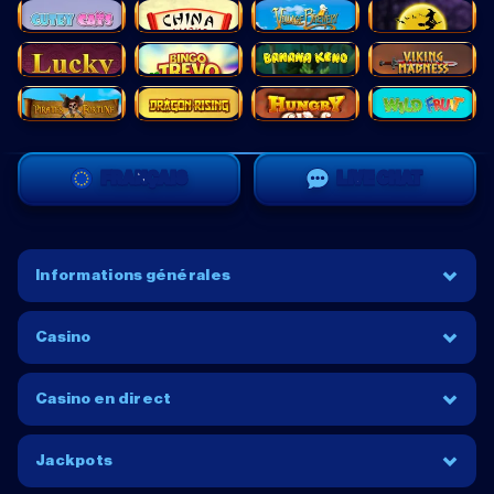
Cutey Cats
China Charms
Village Brewery
Bingo bruxaria
Lucky K
Bingo trevo de sorte
Banana Keno
Viking Madness
Pirates of Fortune
Dragon Rising
Hungry Chef
Wild Fruit
FRANÇAIS
LIVE CHAT
Informations générales
Casino
Casino en direct
Jackpots