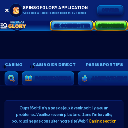
SPINSOFGLORY APPLICATION
OUVRIR
Accéder à l'application pour mieux jouer
SE CONNECTER
S'INSCRIRE
CASINO
CASINO EN DIRECT
PARIS SPORTIFS
FOURNISSEURS
JACKPOTS HOT
Oups ! Soit il n'y a pas de jeux à venir, soit il y a eu un
problème... Veuillez revenir plus tard. Dans l'intervalle,
pourquoi ne pas consulter notre site Web ?
Casino section