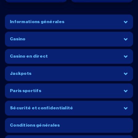
Informations générales
Casino
Casino en direct
Jackpots
Paris sportifs
Sécurité et confidentialité
Conditions générales