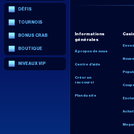
DÉFIS
TOURNOIS
Informations
Casi
BONUS CRAB
générales
en v
BOUTIQUE
à propos de nous
nouv
NIVEAUX VIP
centre d'aide
popu
créer un
raccourci
coup
plan du site
exclu
acha
meg