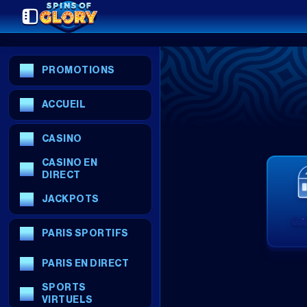
PROMOTIONS
ACCUEIL
CASINO
CASINO EN
DIRECT
JACKPOTS
CA
PARIS SPORTIFS
PARIS EN DIRECT
SPORTS
VIRTUELS