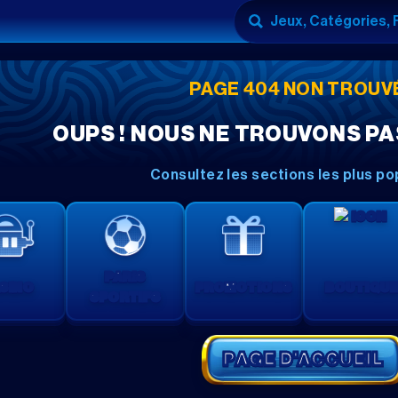
Jeux, Catégories, 
PAGE 404 NON TROUV
OUPS ! NOUS NE TROUVONS PA
Consultez les sections les plus po
PARIS
SINO
PROMOTIONS
BOUTIQU
SPORTIFS
PAGE D'ACCUEIL