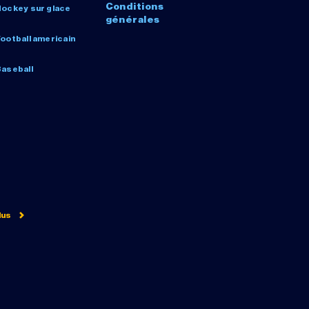
Conditions
hockey sur glace
générales
football americain
baseball
lus