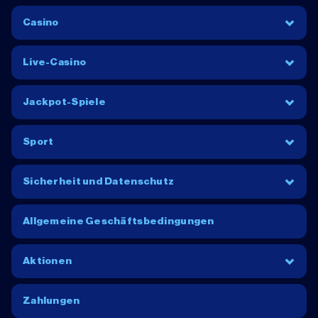
Casino
Live-Casino
Jackpot-Spiele
Sport
Sicherheit und Datenschutz
Allgemeine Geschäftsbedingungen
Aktionen
Zahlungen