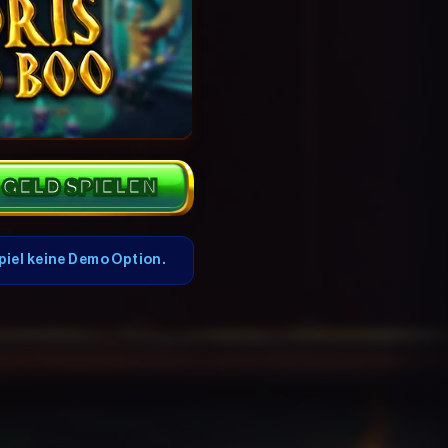
 GELD SPIELEN
piel keine Demo Option.