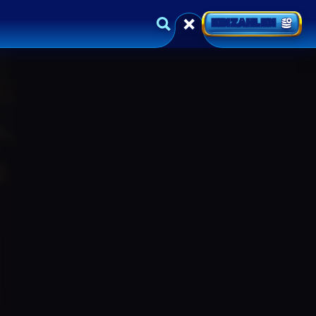
EINZAHLEN