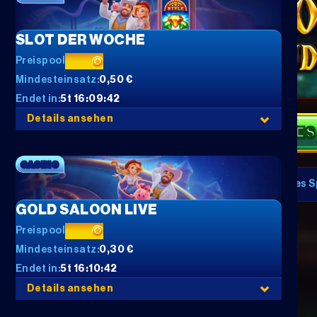
SLOT DER WOCHE
Preispool
1100
Mindesteinsatz:
0,50 €
Endet in:
5t 16:09:42
Details ansehen
UM ECHTES
CASINO
Leider hat dieses S
GOLD SALOON LIVE
Preispool
1100
Mindesteinsatz:
0,30 €
Endet in:
5t 16:10:42
Details ansehen