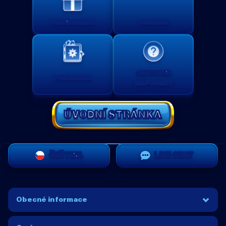
PROMOAKCE
OBCHOD
CENTRUM
POKLADNA
NÁPOVĚDY
ÚVODNÍ STRÁNKA
ČEŠTINA
LIVE CHAT
Obecné informace