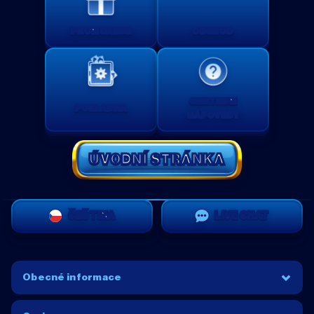
PROMOAKCE
OBCHOD
CENTRUM
POKLADNA
NÁPOVĚDY
ÚVODNÍ STRÁNKA
ČEŠTINA
LIVE CHAT
Obecné informace