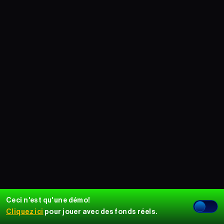
Ceci n'est qu'une démo!
Cliquez ici
pour jouer avec des fonds réels.