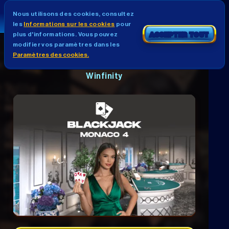
Nous utilisons des cookies, consultez
les
Informations sur les cookies
pour
plus d'informations. Vous pouvez
ACCEPTER TOUT
modifier vos paramètres dans les
Paramètres des cookies.
MONACO BLACKJACK 4
Winfinity